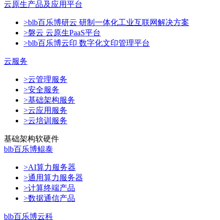
云原生产品及应用平台
>blb百乐博研云 研制一体化工业互联网解决方案
>磐云 云原生PaaS平台
>blb百乐博云印 数字化文印管理平台
云服务
>云管理服务
>安全服务
>基础架构服务
>云应用服务
>云培训服务
基础架构软硬件
blb百乐博鲲泰
>AI算力服务器
>通用算力服务器
>计算终端产品
>数据通信产品
blb百乐博云科